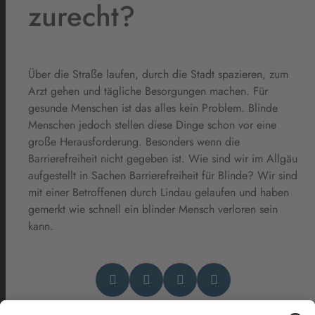
zurecht?
Über die Straße laufen, durch die Stadt spazieren, zum
Arzt gehen und tägliche Besorgungen machen. Für
gesunde Menschen ist das alles kein Problem. Blinde
Menschen jedoch stellen diese Dinge schon vor eine
große Herausforderung. Besonders wenn die
Barrierefreiheit nicht gegeben ist. Wie sind wir im Allgäu
aufgestellt in Sachen Barrierefreiheit für Blinde? Wir sind
mit einer Betroffenen durch Lindau gelaufen und haben
gemerkt wie schnell ein blinder Mensch verloren sein
kann.