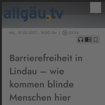
menu
Mo., 10.05.2021
, 18:00 Uhr
/
play_circle_outline
03:54
headphones
chrome_reader_mode
bookmark_border
Barrierefreiheit in
Lindau – wie
kommen blinde
Menschen hier