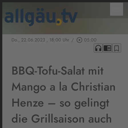
menu
Do., 22.06.2023
, 18:00 Uhr
/
play_circle_outline
05:00
headphones
chrome_reader_mode
bookmark_border
BBQ-Tofu-Salat mit
Mango a la Christian
Henze – so gelingt
die Grillsaison auch