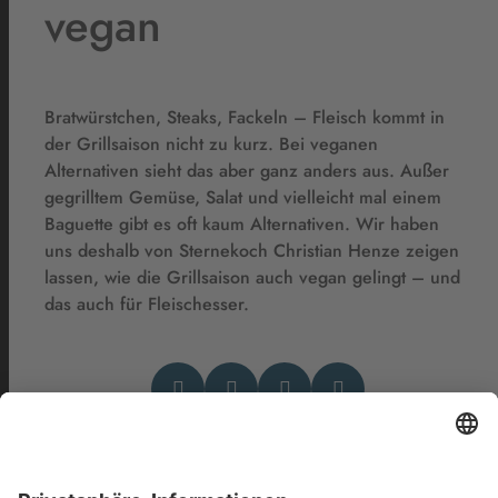
vegan
Bratwürstchen, Steaks, Fackeln – Fleisch kommt in
der Grillsaison nicht zu kurz. Bei veganen
Alternativen sieht das aber ganz anders aus. Außer
gegrilltem Gemüse, Salat und vielleicht mal einem
Baguette gibt es oft kaum Alternativen. Wir haben
uns deshalb von Sternekoch Christian Henze zeigen
lassen, wie die Grillsaison auch vegan gelingt – und
das auch für Fleischesser.