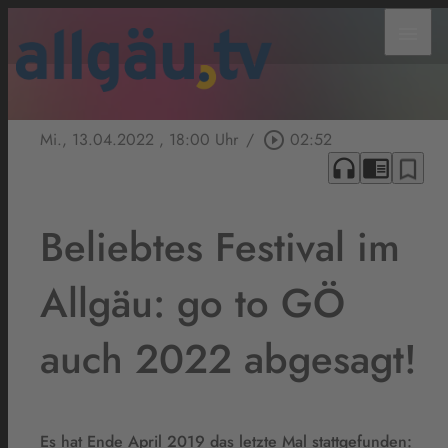
menu
Mi., 13.04.2022
, 18:00 Uhr
/
play_circle_outline
02:52
headphones
chrome_reader_mode
bookmark_border
Beliebtes Festival im
Allgäu: go to GÖ
auch 2022 abgesagt!
Es hat Ende April 2019 das letzte Mal stattgefunden: