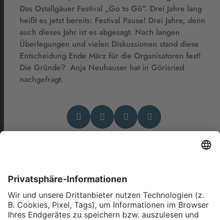
Das Ostallgäuer Festival „Go to Gö“. Drei Jahre lang
heißt es jetzt bereits: Festival Pause! Drei Jahre, denn
auch dieses Jahr ist es abgesagt. Nach langen
Überlegungen und vielen Diskussionen stand diese
Entscheidung Ende März für die Organisatoren fest!
Die Gründe? Anja Neuhauser hat in Görisried
nachgefragt.
Das könnte Dich auch
interessieren