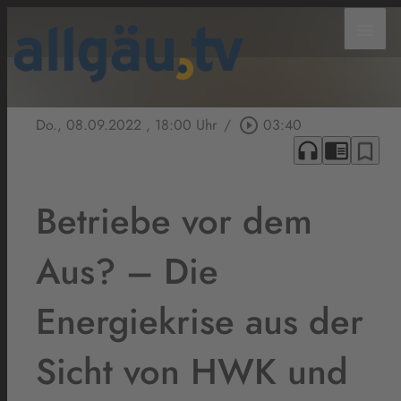
menu
Do., 08.09.2022
, 18:00 Uhr
/
play_circle_outline
03:40
headphones
chrome_reader_mode
bookmark_border
Betriebe vor dem
Aus? – Die
Energiekrise aus der
Sicht von HWK und