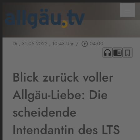
menu
Di., 31.05.2022
, 10:43 Uhr
/
play_circle_outline
04:00
headphones
chrome_reader_mode
bookmark_border
Blick zurück voller
Allgäu-Liebe: Die
scheidende
Intendantin des LTS