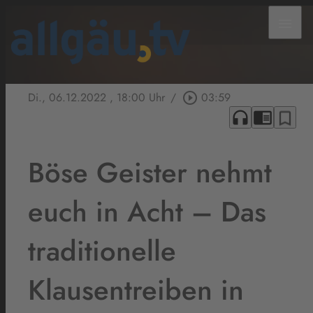
menu
Di., 06.12.2022
, 18:00 Uhr
/
play_circle_outline
03:59
headphones
chrome_reader_mode
bookmark_border
Böse Geister nehmt
euch in Acht – Das
traditionelle
Klausentreiben in