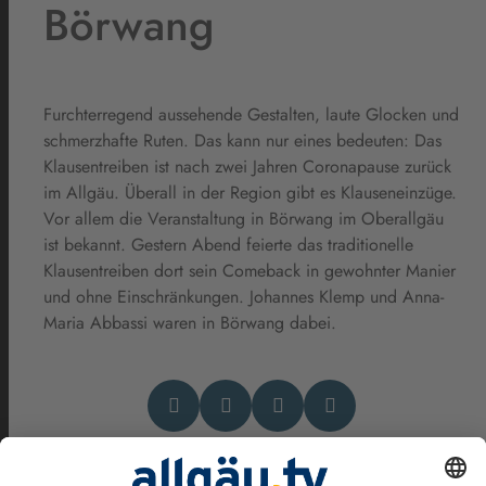
Börwang
Furchterregend aussehende Gestalten, laute Glocken und
schmerzhafte Ruten. Das kann nur eines bedeuten: Das
Klausentreiben ist nach zwei Jahren Coronapause zurück
im Allgäu. Überall in der Region gibt es Klauseneinzüge.
Vor allem die Veranstaltung in Börwang im Oberallgäu
ist bekannt. Gestern Abend feierte das traditionelle
Klausentreiben dort sein Comeback in gewohnter Manier
und ohne Einschränkungen. Johannes Klemp und Anna-
Maria Abbassi waren in Börwang dabei.