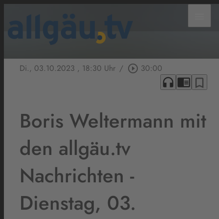
menu
Di., 03.10.2023
, 18:30 Uhr
/
play_circle_outline
30:00
headphones
chrome_reader_mode
bookmark_border
Boris Weltermann mit
den allgäu.tv
Nachrichten -
Dienstag, 03.