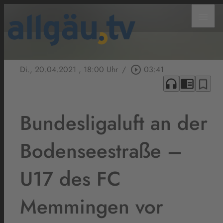
menu
Di., 20.04.2021
, 18:00 Uhr
/
play_circle_outline
03:41
headphones
chrome_reader_mode
bookmark_border
Bundesligaluft an der
Bodenseestraße –
U17 des FC
Memmingen vor