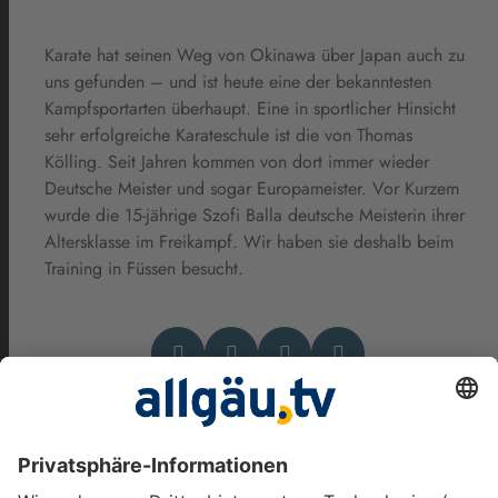
Karate hat seinen Weg von Okinawa über Japan auch zu
uns gefunden – und ist heute eine der bekanntesten
Kampfsportarten überhaupt. Eine in sportlicher Hinsicht
sehr erfolgreiche Karateschule ist die von Thomas
Kölling. Seit Jahren kommen von dort immer wieder
Deutsche Meister und sogar Europameister. Vor Kurzem
wurde die 15-jährige Szofi Balla deutsche Meisterin ihrer
Altersklasse im Freikampf. Wir haben sie deshalb beim
Training in Füssen besucht.
Das könnte Dich auch