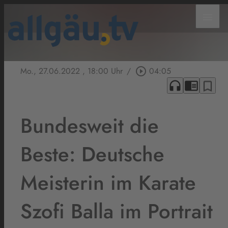
menu
Mo., 27.06.2022
, 18:00 Uhr
/
play_circle_outline
04:05
headphones
chrome_reader_mode
bookmark_border
Bundesweit die
Beste: Deutsche
Meisterin im Karate
Szofi Balla im Portrait