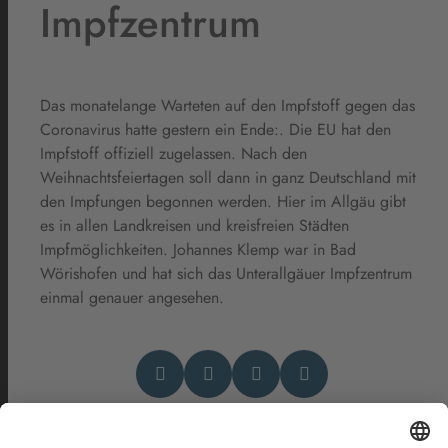
Impfzentrum
Das monatelange Warteten auf den Impfstoff gegen das
Coronavirus hatte gestern ein Ende:. Die EU hat den
Impfstoff offiziell zugelassen. Nach den
Weihnachtsfeiertagen soll dann in ganz Deutschland mit
den Impfungen begonnen werden. Hier im Allgäu gibt
es in allen Landkreisen und kreisfreien Städten
Impfmöglichkeiten. Johannes Klemp war in Bad
Wörishofen und hat sich das Unterallgäuer Impfzentrum
einmal genauer angesehen.