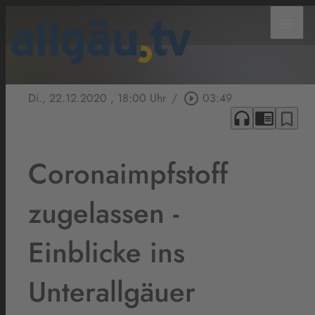
menu
Di., 22.12.2020
, 18:00 Uhr
/
play_circle_outline
03:49
headphones
chrome_reader_mode
bookmark_border
Coronaimpfstoff
zugelassen -
Einblicke ins
Unterallgäuer