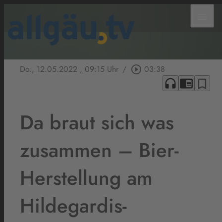
menu
Do., 12.05.2022
, 09:15 Uhr
/
play_circle_outline
03:38
headphones
chrome_reader_mode
bookmark_border
Da braut sich was
zusammen – Bier-
Herstellung am
Hildegardis-