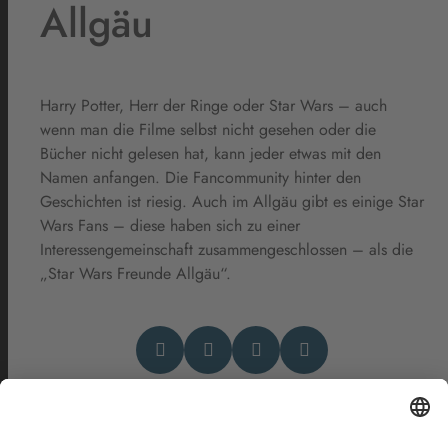
Allgäu
Harry Potter, Herr der Ringe oder Star Wars – auch
wenn man die Filme selbst nicht gesehen oder die
Bücher nicht gelesen hat, kann jeder etwas mit den
Namen anfangen. Die Fancommunity hinter den
Geschichten ist riesig. Auch im Allgäu gibt es einige Star
Wars Fans – diese haben sich zu einer
Interessengemeinschaft zusammengeschlossen – als die
„Star Wars Freunde Allgäu“.