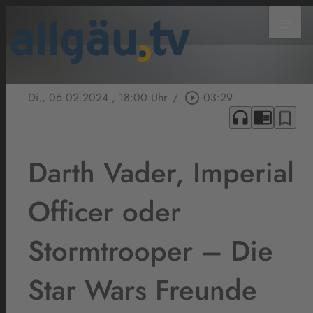
menu
Di., 06.02.2024
, 18:00 Uhr
/
play_circle_outline
03:29
headphones
chrome_reader_mode
bookmark_border
Darth Vader, Imperial
Officer oder
Stormtrooper – Die
Star Wars Freunde