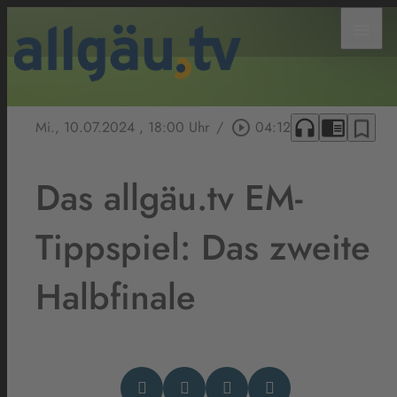
menu
headphones
chrome_reader_mode
bookmark_border
Mi., 10.07.2024
, 18:00 Uhr
/
play_circle_outline
04:12
Das allgäu.tv EM-
Tippspiel: Das zweite
Halbfinale