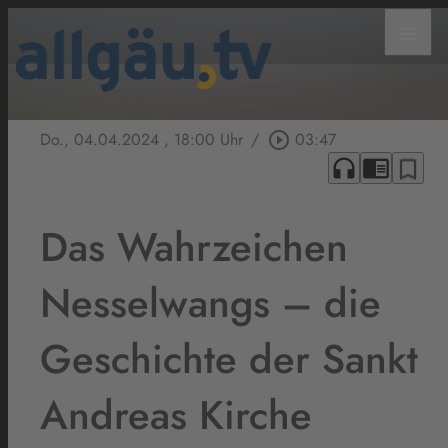
menu
Do., 04.04.2024
, 18:00 Uhr
/
play_circle_outline
03:47
headphones
chrome_reader_mode
bookmark_border
Das Wahrzeichen
Nesselwangs – die
Geschichte der Sankt
Andreas Kirche