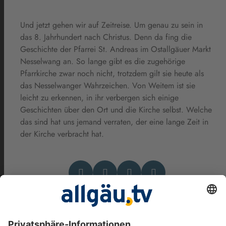
Und jetzt gehen wir auf Zeitreise. Um genau zu sein in
das 8. Jahrhundert nach Christus. Denn da fing die
Geschichte der Pfarrei St. Andreas im Ostallgäuer Markt
Nesselwang an. So lange gibt es die zugehörige
Pfarrkirche zwar noch nicht, trotzdem gilt sie heute als
das Nesselwanger Wahrzeichen. Von Weitem ist sie
leicht zu erkennen, in ihr verbergen sich einige
Geschichten über den Ort und die Kirche selbst. Welche
das sind hat uns jemand verraten, der eine lange Zeit in
der Kirche verbracht hat.