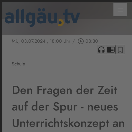
menu
Mi., 03.07.2024
, 18:00 Uhr
/
play_circle_outline
03:30
headphones
chrome_reader_mode
bookmark_border
Schule
Den Fragen der Zeit
auf der Spur - neues
Unterrichtskonzept an