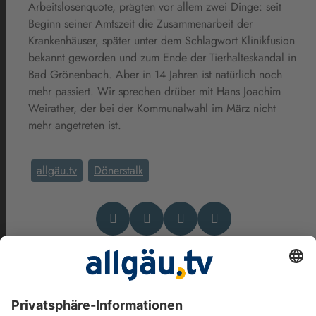
Arbeitslosenquote, prägten vor allem zwei Dinge: seit
Beginn seiner Amtszeit die Zusammenarbeit der
Krankenhäuser, später unter dem Schlagwort Klinikfusion
bekannt geworden und zum Ende der Tierhalteskandal in
Bad Grönenbach. Aber in 14 Jahren ist natürlich noch
mehr passiert. Wir sprechen drüber mit Hans Joachim
Weirather, der bei der Kommunalwahl im März nicht
mehr angetreten ist.
allgäu.tv
Dönerstalk
Das könnte Dich auch