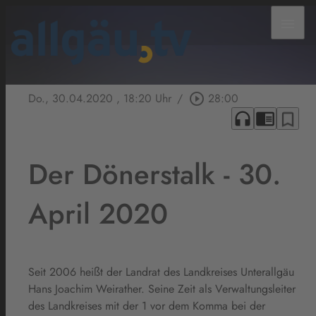
menu
Do., 30.04.2020
, 18:20 Uhr
/
play_circle_outline
28:00
headphones
chrome_reader_mode
bookmark_border
Der Dönerstalk - 30.
April 2020
Seit 2006 heißt der Landrat des Landkreises Unterallgäu
Hans Joachim Weirather. Seine Zeit als Verwaltungsleiter
des Landkreises mit der 1 vor dem Komma bei der