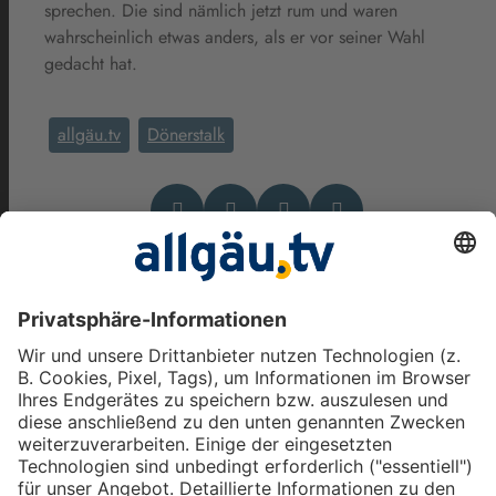
sprechen. Die sind nämlich jetzt rum und waren
wahrscheinlich etwas anders, als er vor seiner Wahl
gedacht hat.
allgäu.tv
Dönerstalk
Das könnte Dich auch
interessieren
allgäu.tv Nachrichten - Freitag,
7. August 2026