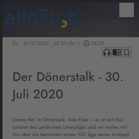
menu
Do., 30.07.2020
, 22:30 Uhr
/
play_circle_outline
28:00
headphones
chrome_reader_mode
bookmark_border
Der Dönerstalk - 30.
Juli 2020
Dieses Mal im Dönerstalk: Alex Eder – er ist seit Mai
Landrat des Landkreises Unterallgäu und wir wollen mit
ihm über die Berühmten ersten 100 Tage seiner Amtszeit