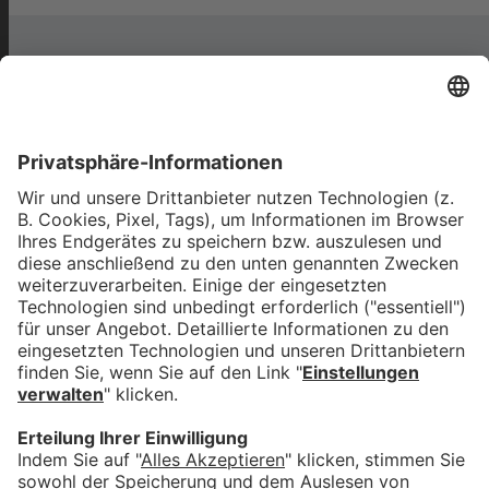
Das könnte Dich auch
interessieren
Wenn Leidenschaft auf
Wirtschaftlichkeit trifft:
Waltenhofener Landwirt setzt
auf Direktvermarktung
bookmark_border
5. Aug. 2026
03:33 Min.
Himmelsphänomene: August
mit Sonnenfinsternis,
Mondfinsternis und
Sternschnuppenregen