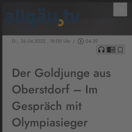
menu
Di., 26.04.2022
, 18:00 Uhr
/
play_circle_outline
04:39
headphones
chrome_reader_mode
bookmark_border
Der Goldjunge aus
Oberstdorf – Im
Gespräch mit
Olympiasieger