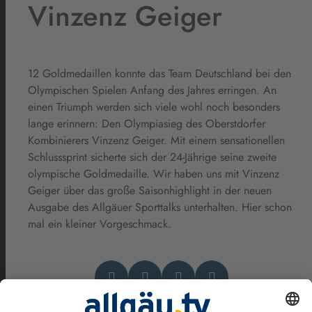
Vinzenz Geiger
12 Goldmedaillen konnte das Team Deutschland bei den
Olympischen Spielen Anfang des Jahres erringen. An
einen Triumph werden sich viele wohl noch besonders
lange erinnern: Den Olympiasieg des Oberstdorfer
Kombinierers Vinzenz Geiger. Mit einem sensationellen
Schlusssprint sicherte sich der 24-Jährige seine zweite
olympische Goldmedaille. Wir haben uns mit Vinzenz
Geiger über das große Saisonhighlight in der neuen
Ausgabe des Allgäuer Sporttalks unterhalten. Hier schon
mal ein kleiner Vorgeschmack.