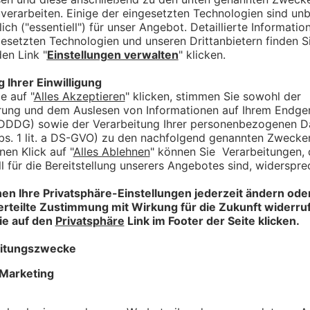
nz einfach: Der Skylinepark hat wieder geöffnet. Der Allgäuer F
t nach Plan ist die Eröffnung aber nicht verlaufen. Wieso, das ha
chterbahn testen.
nteressieren