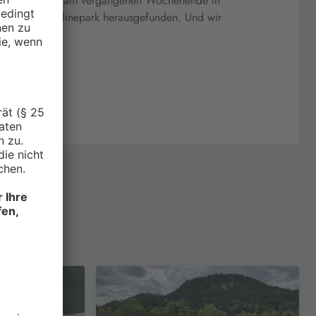
reizeitpark ist am vergangenen Wochenende in
ben wir im Skylinepark herausgefunden. Und wir