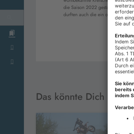
wohlbekannte Kreischen. Warum? Ga
die Saison 2022 gestartet. Komplet
durften auch die ein oder andere A
Das könnte Dich auch i