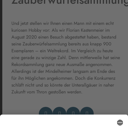
Und jetzt stellen wir Ihnen einen Mann mit einem echt
kuriosen Hobby vor: Als wir Florian Kastenmeier im
August 2020 einen Besuch abgestattet haben, bestand
seine Zauberwürfelsammlung bereits aus knapp 900
Exemplaren – ein Weltrekord. Im Vergleich zu heute
eine gerade zu winzige Zahl. Denn mittlerweile hat seine
Rekordsammlung ganz neue Ausmaße angenommen.
Allerdings ist der Mindelheimer langsam am Ende des
für ihn Möglichen angekommen. Doch die Konkurrenz
schläft nicht und so könnte der Unterallgäuer in naher
Zukunft vom Thron gestoßen werden.