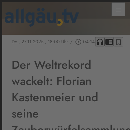
menu
headphones
chrome_reader_mode
bookmark_border
Do., 27.11.2025
, 18:00 Uhr
/
play_circle_outline
04:14
Der Weltrekord
wackelt: Florian
Kastenmeier und
seine
Zauberwürfelsammlun