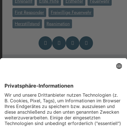
Ehrenamt
Erste Hilfe
Ersthelfer
Feuerwehr
First Responder
Freiwillige Feuerwehr
Herzstillstand
Reanimation
Das könnte Dich auch
interessieren
Hilfe für Bienen, Burgen und
bei Notfällen: Land und Leute
aus der VG Seeg