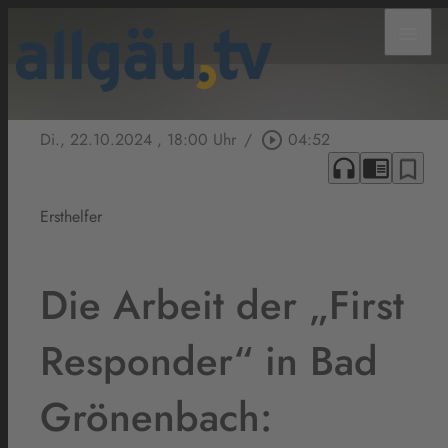
menu
Di., 22.10.2024
, 18:00 Uhr
/
play_circle_outline
04:52
headphones
chrome_reader_mode
bookmark_border
Ersthelfer
Die Arbeit der „First
Responder“ in Bad
Grönenbach: