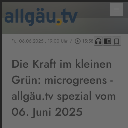
menu
headphones
chrome_reader_mode
bookmark_border
Fr., 06.06.2025
, 19:00 Uhr
/
play_circle_outline
15:58
Die Kraft im kleinen
Grün: microgreens -
allgäu.tv spezial vom
06. Juni 2025