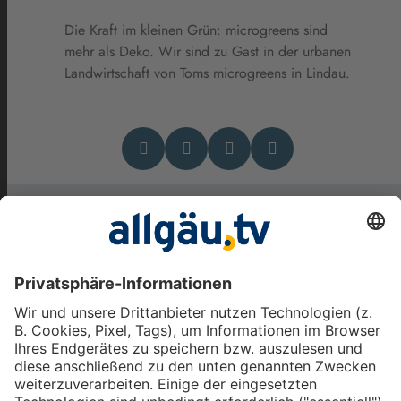
Die Kraft im kleinen Grün: microgreens sind
mehr als Deko. Wir sind zu Gast in der urbanen
Landwirtschaft von Toms microgreens in Lindau.
Das könnte Dich auch
interessieren
Nachtisch vom Grill - Die
allgäu.tv Ernährungstrends
vom 31. Juli 2026