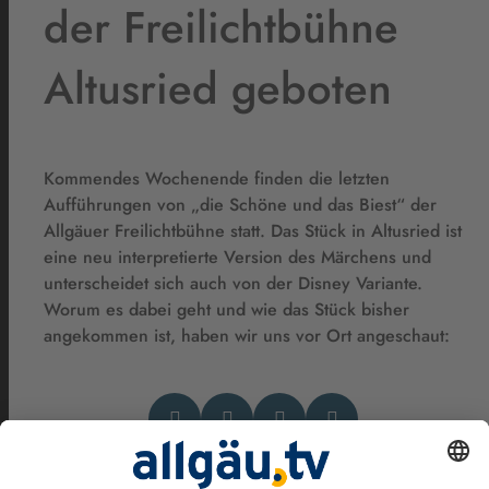
der Freilichtbühne
Altusried geboten
Kommendes Wochenende finden die letzten
Aufführungen von „die Schöne und das Biest“ der
Allgäuer Freilichtbühne statt. Das Stück in Altusried ist
eine neu interpretierte Version des Märchens und
unterscheidet sich auch von der Disney Variante.
Worum es dabei geht und wie das Stück bisher
angekommen ist, haben wir uns vor Ort angeschaut: