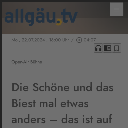
menu
Mo., 22.07.2024
, 18:00 Uhr
/
play_circle_outline
04:07
headphones
chrome_reader_mode
bookmark_border
Open-Air Bühne
Die Schöne und das
Biest mal etwas
anders – das ist auf