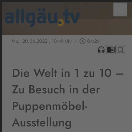
menu
Mo., 20.06.2022
, 10:49 Uhr
/
play_circle_outline
04:26
headphones
chrome_reader_mode
bookmark_border
Die Welt in 1 zu 10 –
Zu Besuch in der
Puppenmöbel-
Ausstellung