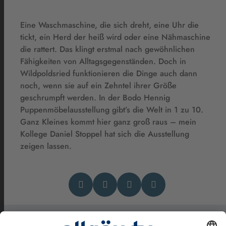
Eine Waschmaschine, die sich dreht, eine Uhr die
tickt, ein Herd der heiß wird oder eine Nähmaschine
die rattert. Das klingt erstmal nach gewöhnlichen
Fähigkeiten von Alltagsgegenständen. Doch in
Wildpoldsried funktionieren die Dinge auch dann
noch, wenn sie auf ein Zehntel ihrer Größe
geschrumpft werden. In der Bodo Hennig
Puppenmöbelausstellung gibt’s die Welt in 1 zu 10.
Ganz Kleines kommt hier ganz groß raus – mein
Kollege Daniel Stoppel hat sich die Ausstellung
zeigen lassen.