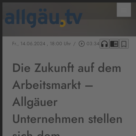
menu
headphones
chrome_reader_mode
bookmark_border
Fr., 14.06.2024
, 18:00 Uhr
/
play_circle_outline
03:34
Die Zukunft auf dem
Arbeitsmarkt –
Allgäuer
Unternehmen stellen
sich dem