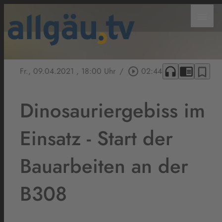
menu
headphones
chrome_reader_mode
bookmark_border
Fr., 09.04.2021
, 18:00 Uhr
/
play_circle_outline
02:44
Dinosauriergebiss im
Einsatz - Start der
Bauarbeiten an der
B308