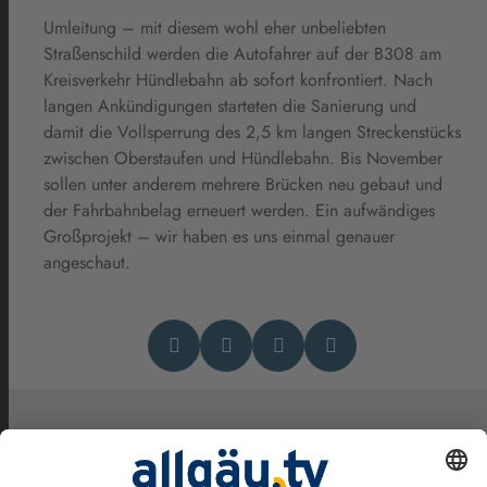
Umleitung – mit diesem wohl eher unbeliebten
Straßenschild werden die Autofahrer auf der B308 am
Kreisverkehr Hündlebahn ab sofort konfrontiert. Nach
langen Ankündigungen starteten die Sanierung und
damit die Vollsperrung des 2,5 km langen Streckenstücks
zwischen Oberstaufen und Hündlebahn. Bis November
sollen unter anderem mehrere Brücken neu gebaut und
der Fahrbahnbelag erneuert werden. Ein aufwändiges
Großprojekt – wir haben es uns einmal genauer
angeschaut.
Das könnte Dich auch