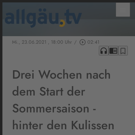
menu
Mi., 23.06.2021
, 18:00 Uhr
/
play_circle_outline
02:41
headphones
chrome_reader_mode
bookmark_border
Drei Wochen nach
dem Start der
Sommersaison -
hinter den Kulissen