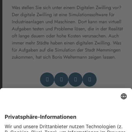
Was stellen Sie sich unter einem Digitalen Zwilling vor?
Der digitale Zwilling ist eine Simulationssoftware für
Industrieanlagen und Maschinen. Dort kann man virtuell
Aufgaben testen und Probleme lösen, die in der Realität
oft lange dauern oder hohe Kosten verursachen. Auch
immer mehr Städte haben einen digitalen Zwilling. Was
für Aufgaben auf die Simulation der Stadt Memmingen
zukommen, hat sich Boris Weltermann zeigen lassen.
Das könnte Dich auch
interessieren