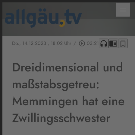
menu
headphones
chrome_reader_mode
bookmark_border
Do., 14.12.2023
, 18:02 Uhr
/
play_circle_outline
03:21
Dreidimensional und
maßstabsgetreu:
Memmingen hat eine
Zwillingsschwester