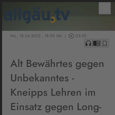
menu
Mo., 18.04.2022
, 18:00 Uhr
/
play_circle_outline
03:55
headphones
chrome_reader_mode
bookmark_border
Alt Bewährtes gegen
Unbekanntes -
Kneipps Lehren im
Einsatz gegen Long-