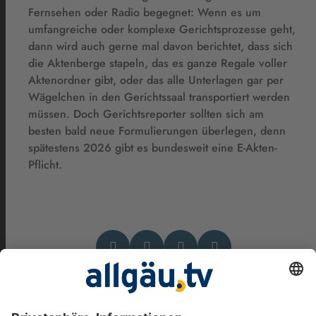
Fernsehen oder Radio begegnet: Wenn es um
umfangreiche oder komplexe Gerichtsprozesse geht,
dann wird auch gerne mal davon berichtet, dass sich
die Aktenberge stapeln, das es ganze Regale voller
Aktenordner gibt, oder das alle Unterlagen gar per
Wägelchen in den Gerichtssaal transportiert werden
müssen. Doch Gerichtsreporter sollten sich am
besten bald neue Formulierungen überlegen, denn
spätestens 2026 gibt es bundesweit eine E-Akten-
Pflicht.