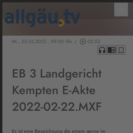
menu
Mi., 23.02.2022
, 09:00 Uhr
/
play_circle_outline
02:53
headphones
chrome_reader_mode
bookmark_border
EB 3 Landgericht
Kempten E-Akte
2022-02-22.MXF
Es ist eine Bezeichnung die einem gerne im