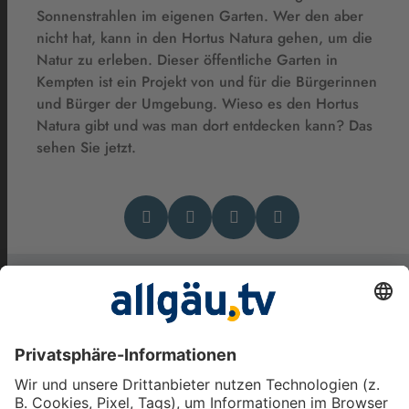
Sonnenstrahlen im eigenen Garten. Wer den aber
nicht hat, kann in den Hortus Natura gehen, um die
Natur zu erleben. Dieser öffentliche Garten in
Kempten ist ein Projekt von und für die Bürgerinnen
und Bürger der Umgebung. Wieso es den Hortus
Natura gibt und was man dort entdecken kann? Das
sehen Sie jetzt.
Das könnte Dich auch
interessieren