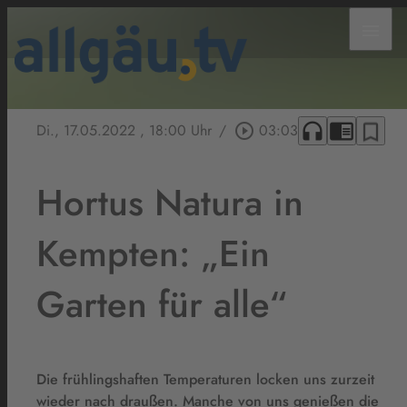
menu
headphones
chrome_reader_mode
bookmark_border
Di., 17.05.2022
, 18:00 Uhr
/
play_circle_outline
03:03
Hortus Natura in
Kempten: „Ein
Garten für alle“
Die frühlingshaften Temperaturen locken uns zurzeit
wieder nach draußen. Manche von uns genießen die