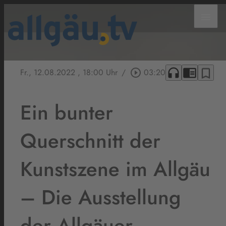
menu
headphones
chrome_reader_mode
bookmark_border
Fr., 12.08.2022
, 18:00 Uhr
/
play_circle_outline
03:20
Ein bunter
Querschnitt der
Kunstszene im Allgäu
– Die Ausstellung
der Allgäuer