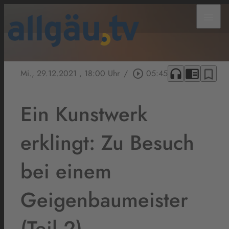
menu
headphones
chrome_reader_mode
bookmark_border
Mi., 29.12.2021
, 18:00 Uhr
/
play_circle_outline
05:45
Ein Kunstwerk
erklingt: Zu Besuch
bei einem
Geigenbaumeister
(Teil 2)