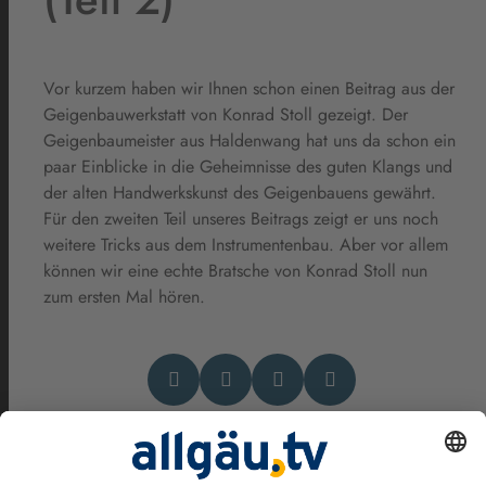
Vor kurzem haben wir Ihnen schon einen Beitrag aus der
Geigenbauwerkstatt von Konrad Stoll gezeigt. Der
Geigenbaumeister aus Haldenwang hat uns da schon ein
paar Einblicke in die Geheimnisse des guten Klangs und
der alten Handwerkskunst des Geigenbauens gewährt.
Für den zweiten Teil unseres Beitrags zeigt er uns noch
weitere Tricks aus dem Instrumentenbau. Aber vor allem
können wir eine echte Bratsche von Konrad Stoll nun
zum ersten Mal hören.