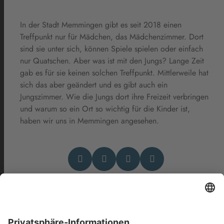
In der Stadt Memmingen gibt es seit 2018 einen
Treffpunkt nur für Mädchen, das Mädchenzimmer. Dort
sind sie unter sich, können Spiele spielen oder einfach
nur Quatschen. Aber was ist mit den Jungs? Lange Zeit
gab es für sie keinen solchen Treffpunkt. Mittlerweile hat
sich das aber geändert und es gibt auch ein
Jungszimmer. Wie die Jungs dort ihre Freizeit verbringen
und warum so ein Ort so wichtig für die Kinder ist,
haben wir uns in Memmingen angesehen.
Das könnte Dich auch