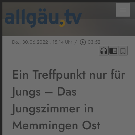
menu
Do., 30.06.2022
, 15:14 Uhr
/
play_circle_outline
03:52
headphones
chrome_reader_mode
bookmark_border
Ein Treffpunkt nur für
Jungs – Das
Jungszimmer in
Memmingen Ost