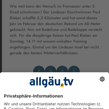
Wie weit kann der Mensch im Freiwasser unter 5
Grad schwimmen? Der Lindauer Eisschwimmer Paul
Bieber schaffte 2,2 Kilometer und hat somit dieses
Jahr im Februar den deutschen Rekord um 60 Meter
geknackt. Nur mit Badehose und Badekappe versteht
sich. Für die diesjährige Saison hat Paul Bieber am
Sonntag, 14.11 mit seinem eiskalten Training
angefangen. Einmal um die Lindauer Insel bei nicht
gerade den besten Wetterverhältnissen.
Das könnte Dich auch