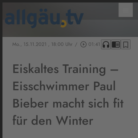
menu
headphones
chrome_reader_mode
bookmark_border
Mo., 15.11.2021
, 18:00 Uhr
/
play_circle_outline
01:41
Eiskaltes Training –
Eisschwimmer Paul
Bieber macht sich fit
für den Winter