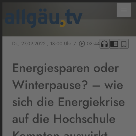
menu
headphones
chrome_reader_mode
bookmark_border
Di., 27.09.2022
, 18:00 Uhr
/
play_circle_outline
03:44
Energiesparen oder
Winterpause? – wie
sich die Energiekrise
auf die Hochschule
Kempten auswirkt