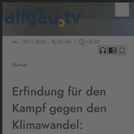
menu
Mo., 25.11.2024
, 18:00 Uhr
/
play_circle_outline
03:32
headphones
chrome_reader_mode
bookmark_border
Start-up
Erfindung für den
Kampf gegen den
Klimawandel: