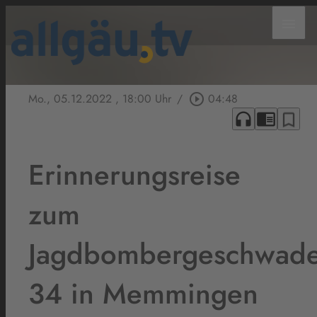
menu
Mo., 05.12.2022
, 18:00 Uhr
/
play_circle_outline
04:48
headphones
chrome_reader_mode
bookmark_border
Erinnerungsreise
zum
Jagdbombergeschwad
34 in Memmingen