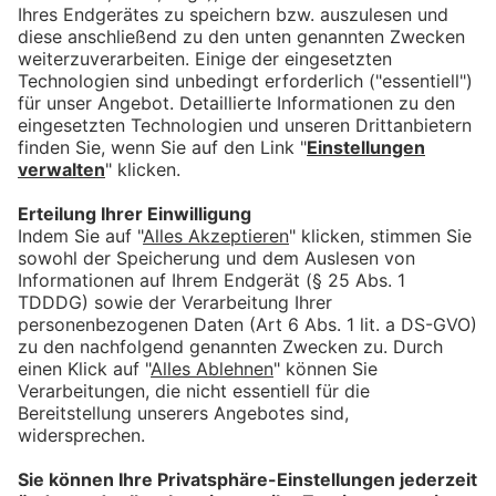
5 Jahre Pflegestützpunkt
Ostallgäu – Beratung für
Menschen mit Pflegebedarf
bookmark_border
4. Aug. 2026
04:16 Min.
Jagd nach der Königsforelle:
Memmingen feiert den
Fischertag
bookmark_border
27. Juli 2026
03:39 Min.
Hilfe für Helfer - Warum
Aktionstage für das Ehrenamt
wichtig sind
bookmark_border
17. Juli 2026
03:38 Min.