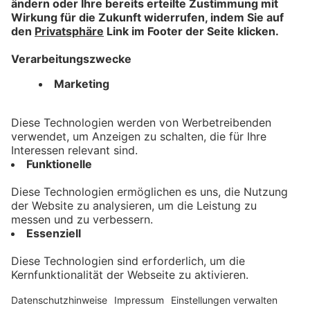
Wechsel beim Tänzelfest:
neues Brauhaus übernimmt
Sponsoring der
Festzeltgastronomie
bookmark_border
16. Juli 2026
03:29 Min.
Kontakt
Impressum