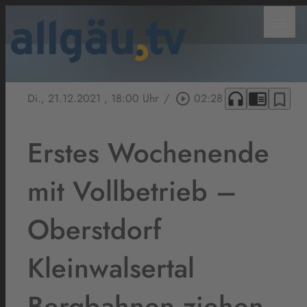
menu
headphones
chrome_reader_mode
bookmark_border
Di., 21.12.2021
, 18:00 Uhr
/
play_circle_outline
02:28
Erstes Wochenende
mit Vollbetrieb –
Oberstdorf
Kleinwalsertal
Bergbahnen ziehen