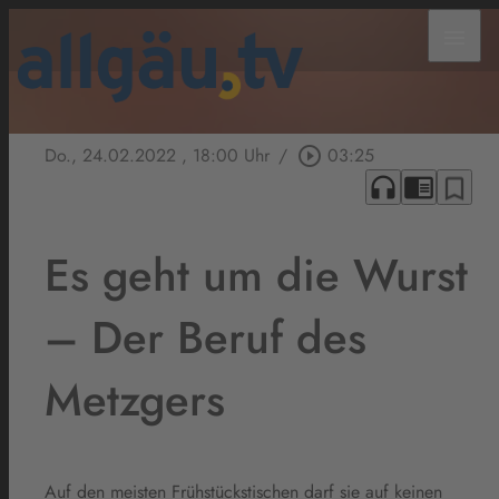
menu
Do., 24.02.2022
, 18:00 Uhr
/
play_circle_outline
03:25
headphones
chrome_reader_mode
bookmark_border
Es geht um die Wurst
– Der Beruf des
Metzgers
Auf den meisten Frühstückstischen darf sie auf keinen