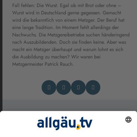
Fall fehlen: Die Wurst. Egal ob mit Brot oder ohne –
Wurst wird in Deutschland gerne gegessen. Gemacht
wird die bekanntlich von einem Metzger. Der Beruf hat
eine lange Tradition. Im Moment fehlt allerdings der
Nachwuchs. Die Metzgereibetriebe suchen händeringend
nach Auszubildenden. Doch sie finden keine. Aber was
macht ein Metzger überhaupt und warum lohnt es sich
die Ausbildung zu machen? Wir waren bei
Metzgermeister Patrick Rauch.
Das könnte Dich auch
interessieren