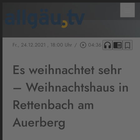
menu
headphones
chrome_reader_mode
bookmark_border
Fr., 24.12.2021
, 18:00 Uhr
/
play_circle_outline
04:36
Es weihnachtet sehr
– Weihnachtshaus in
Rettenbach am
Auerberg