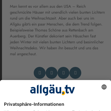
Man kennt es vor allem aus den USA – Reich
geschmückte Häuser mit unendlich vielen bunten Lichtern
rund um die Weihnachtszeit. Aber auch bei uns im
Allgäu gibt’s ein paar Menschen, die dem Trend folgen.
Beispielsweise Thomas Schöne aus Rettenbach am
Auerberg. Der Künstler dekoriert sein Häuschen fast
jeden Winter mit vielen bunten Lichtern und besinnlicher
Weihnachtsdeko. Wir haben ihn besucht und uns das
mal angeschaut.
Das könnte Dich auch