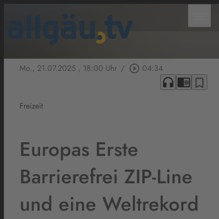
menu
Mo., 21.07.2025
, 18:00 Uhr
/
play_circle_outline
04:34
headphones
chrome_reader_mode
bookmark_border
Freizeit
Europas Erste
Barrierefrei ZIP-Line
und eine Weltrekord