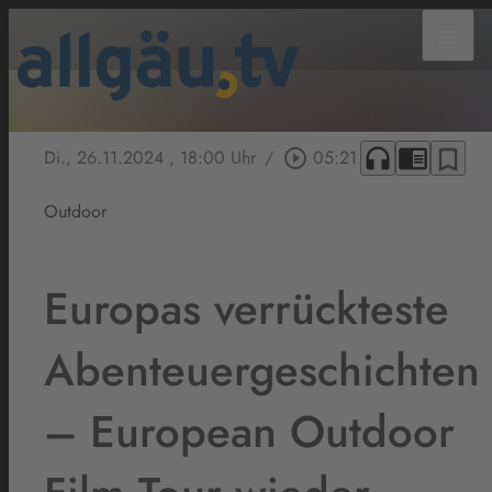
menu
headphones
chrome_reader_mode
bookmark_border
Di., 26.11.2024
, 18:00 Uhr
/
play_circle_outline
05:21
Outdoor
Europas verrückteste
Abenteuergeschichten
– European Outdoor