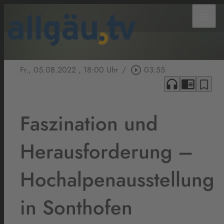
menu
Fr., 05.08.2022
, 18:00 Uhr
/
play_circle_outline
03:55
headphones
chrome_reader_mode
bookmark_border
Faszination und
Herausforderung –
Hochalpenausstellung
in Sonthofen