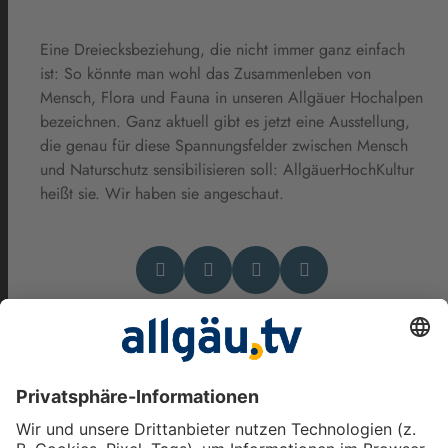
Eine Dreiecksbeziehung, die nicht immer ganz einfach
ist: So könnte man wohl das Zusammenleben von
Mensch, Flora und Fauna in unseren Allgäuer Hochalpen
bezeichnen. Ganz aktuell gibt es jetzt eine Ausstellung,
die genau für diese Spannungsfelder zwischen Mensch
und Naturschutz sensibilisieren soll: AllgäuerHochKultur
heißt sie. Wir haben sie angeschaut.
Das könnte Dich auch
interessieren