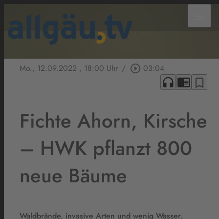
menu
Mo., 12.09.2022
, 18:00 Uhr
/
play_circle_outline
03:04
headphones
chrome_reader_mode
bookmark_border
Fichte Ahorn, Kirsche
– HWK pflanzt 800
neue Bäume
Waldbrände, invasive Arten und wenig Wasser.