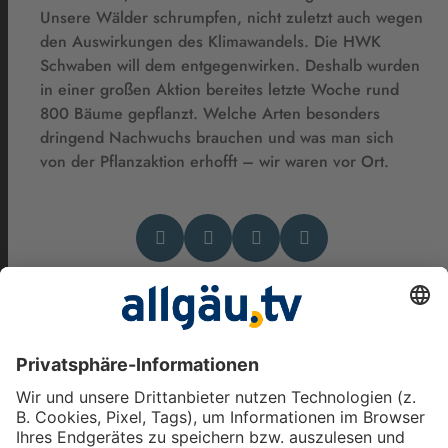
Unsere Wälder schrumpfen, nicht zuletzt auch wegen
den Auswirkungen des Klimawandels. Die HWK
Schwaben will dem entgegenwirken. Deshalb wurden
in einer großen Aktion bereites letzte Woche rund
800 Bäume gepflanzt. Welche Arten besonders
dringend Nachwuchs brauchen und was man sich
von der Pflanzaktion erhofft – wir waren vor Ort.
Das könnte Dich auch
interessieren