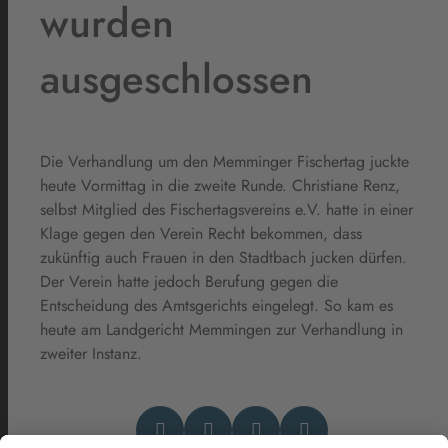
wurden
ausgeschlossen
Die Verhandlung um den Memminger Fischertag juckte
heute Vormittag in die zweite Runde. Christiane Renz,
selbst Mitglied des Fischertagsvereins e.V. hatte in einer
Klage gegen den Verein Recht bekommen, dass
zukünftig auch Frauen in den Stadtbach jucken dürfen.
Der Verein hatte jedoch Berufung gegen die
Entscheidung des Amtsgerichts eingelegt. So kam es
heute am Landgericht Memmingen zur Verhandlung in
zweiter Instanz.