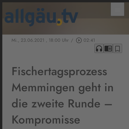
menu
Mi., 23.06.2021
, 18:00 Uhr
/
play_circle_outline
02:41
headphones
chrome_reader_mode
bookmark_border
Fischertagsprozess
Memmingen geht in
die zweite Runde –
Kompromisse