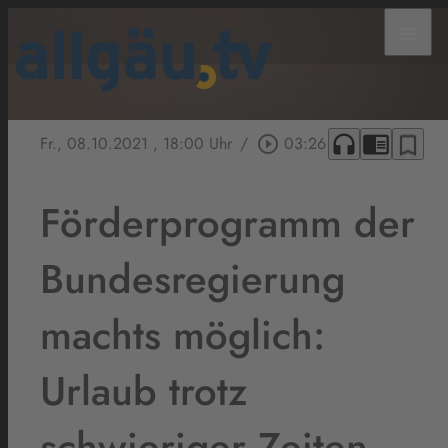
menu
headphones
chrome_reader_mode
bookmark_border
Fr., 08.10.2021
, 18:00 Uhr
/
play_circle_outline
03:26
Förderprogramm der
Bundesregierung
machts möglich:
Urlaub trotz
schwieriger Zeiten