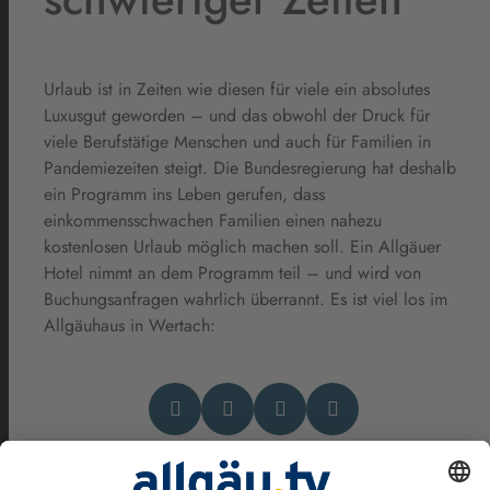
Urlaub ist in Zeiten wie diesen für viele ein absolutes
Luxusgut geworden – und das obwohl der Druck für
viele Berufstätige Menschen und auch für Familien in
Pandemiezeiten steigt. Die Bundesregierung hat deshalb
ein Programm ins Leben gerufen, dass
einkommensschwachen Familien einen nahezu
kostenlosen Urlaub möglich machen soll. Ein Allgäuer
Hotel nimmt an dem Programm teil – und wird von
Buchungsanfragen wahrlich überrannt. Es ist viel los im
Allgäuhaus in Wertach: