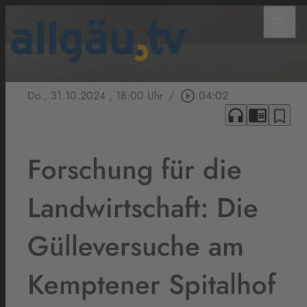
menu
Do., 31.10.2024
, 18:00 Uhr
/
play_circle_outline
04:02
headphones
chrome_reader_mode
bookmark_border
Forschung für die
Landwirtschaft: Die
Gülleversuche am
Kemptener Spitalhof